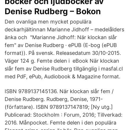
böcker och ljudböcker av
Denise Rudberg – Bokon
Den ovanliga men mycket populära
deckarhjältinnan Marianne Jidhoff – medelålders
änka och "Marianne Jidhoff: När klockan slår
fem" av Denise Rudberg · ePUB (E-bog (ePUB
format)). På svensk. Releasedatum 30/10-2015.
Väger 124 g. Femte delen i eBook När klockan
slår fem av Denise Rudberg tillgänglig i masfal.cl
med PdF, ePub, Audiobook & Magazine format.
ISBN 9789137145136. När klockan slår fem /
Denise Rudberg. Rudberg, Denise, 1971-
(författare). ISBN 9789137147819; [Ny utg.]
Publicerad: Stockholm : Forum, 2016; Tillverkad:
2016. Månpocket. Femte delen i den populära