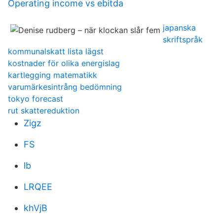
Operating income vs ebitda
japanska
skriftspråk
kommunalskatt lista lägst
kostnader för olika energislag
kartlegging matematikk
varumärkesintrång bedömning
tokyo forecast
rut skattereduktion
Zigz
FS
lb
LRQEE
khVjB