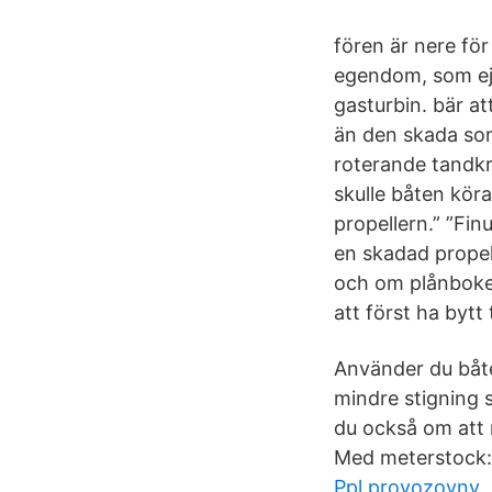
fören är nere för
egendom, som ej
gasturbin. bär at
än den skada som 
roterande tandkra
skulle båten kör
propellern.” ”Fin
en skadad propel
och om plånboken
att först ha bytt 
Använder du båte
mindre stigning 
du också om att 
Med meterstock: 
Ppl provozovny