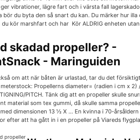
er vibrationer, lägre fart och i värsta fall lagerskador
 bör du byta den så snart du kan. Du märker hur illa
 du kör marshfart och har Kör ALDRIG enheten utan
d skadad propeller? -
tSnack - Maringuiden
kså om att när båten är urlastad, tar du det försikti
eterstock: Propellerns diameter= (radien i cm x 2) /
NING/PITCH. Tänk dig att en propeller skulle snurr
nt material som tex gummi, då skulle samma propelle
 med dimensionen 13 ½ X … En kvinna i 70-årsålder
r efter att ha gått in i en propeller på Viareds flygpl