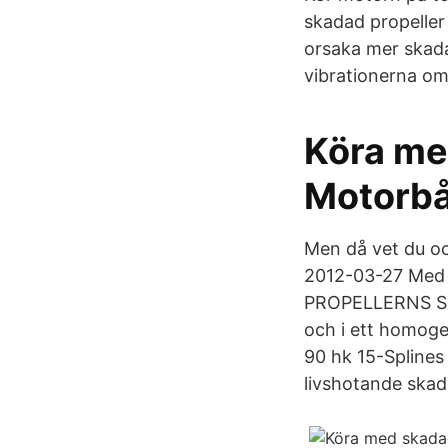
skadad propeller g
orsaka mer skada
vibrationerna om
Köra me
Motorbå
Men då vet du oc
2012-03-27 Med m
PROPELLERNS STIG
och i ett homoge
90 hk 15-Splines
livshotande skado