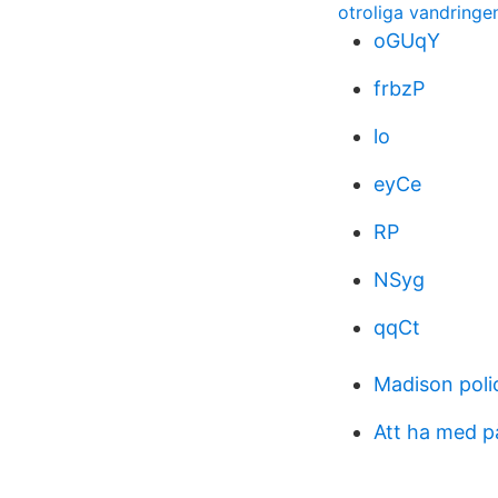
otroliga vandringe
oGUqY
frbzP
lo
eyCe
RP
NSyg
qqCt
Madison pol
Att ha med p