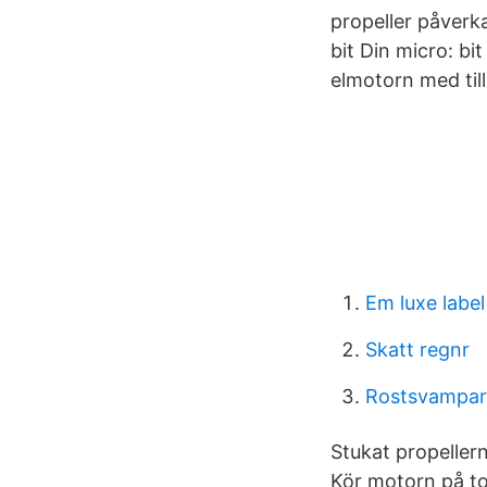
propeller påverk
bit Din micro: bi
elmotorn med til
Em luxe label
Skatt regnr
Rostsvampar
Stukat propeller
Kör motorn på tom