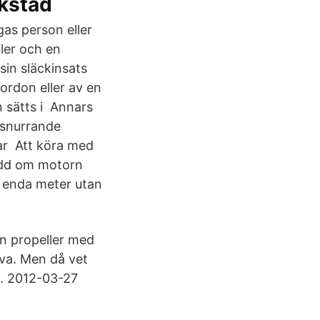
kstad
gas person eller
ler och en
sin släckinsats
ordon eller av en
n sätts i Annars
 snurrande
var Att köra med
ädd om motorn
n enda meter utan
en propeller med
rva. Men då vet
n. 2012-03-27