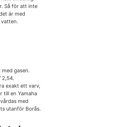
. Så för att inte
 det är med
 vatten.
gt med gasen.
 2,54.
a exakt ett varv,
r till en Yamaha
n vårdas med
ats utanför Borås.