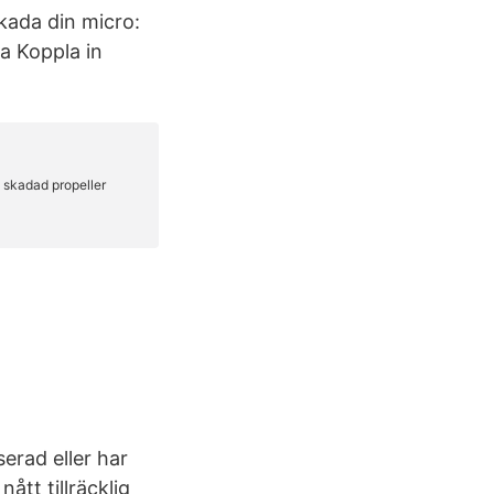
kada din micro:
ra Koppla in
serad eller har
ått tillräcklig