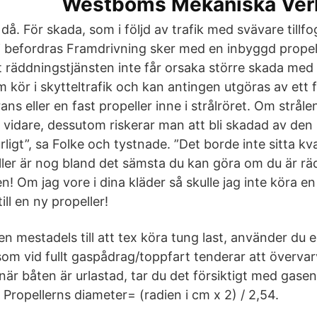
Westboms Mekaniska Ver
 då. För skada, som i följd av trafik med svävare tillfo
 befordras Framdrivning sker med en inbyggd propel
t räddningstjänsten inte får orsaka större skada med 
kör i skytteltrafik och kan antingen utgöras av ett f
ns eller en fast propeller inne i strålröret. Om stråle
a vidare, dessutom riskerar man att bli skadad av den
urligt”, sa Folke och tystnade. ”Det borde inte sitta k
ler är nog bland det sämsta du kan göra om du är r
! Om jag vore i dina kläder så skulle jag inte köra e
till en ny propeller!
n mestadels till att tex köra tung last, använder du 
som vid fullt gaspådrag/toppfart tenderar att överva
när båten är urlastad, tar du det försiktigt med gase
Propellerns diameter= (radien i cm x 2) / 2,54.