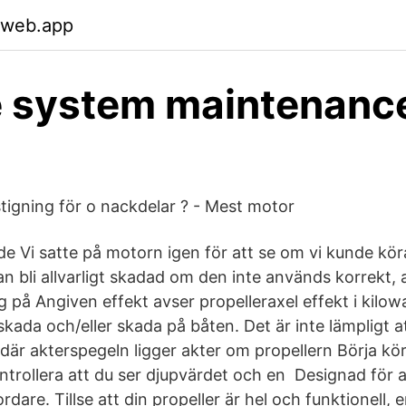
.web.app
 system maintenance
stigning för o nackdelar ? - Mest motor
de Vi satte på motorn igen för att se om vi kunde köra
 bli allvarligt skadad om den inte används korrekt, a
ng på Angiven effekt avser propelleraxel effekt i kilow
skada och/eller skada på båten. Det är inte lämpligt 
 där akterspegeln ligger akter om propellern Börja kö
ntrollera att du ser djupvärdet och en Designad för
are. Tillse att din propeller är hel och funktionell, 