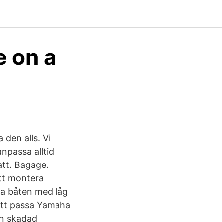
 on a
 den alls. Vi
npassa alltid
att. Bagage.
att montera
ra båten med låg
 att passa Yamaha
en skadad