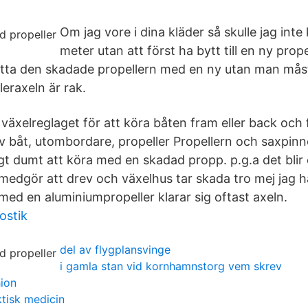
Om jag vore i dina kläder så skulle jag int
meter utan att först ha bytt till en ny prope
ätta den skadade propellern med en ny utan man mås
leraxeln är rak.
äxelreglaget för att köra båten fram eller back och 
 båt, utombordare, propeller Propellern och saxpinn
digt dumt att köra med en skadad propp. p.g.a det blir 
 medgör att drev och växelhus tar skada tro mej jag 
med en aluminiumpropeller klarar sig oftast axeln.
ostik
del av flygplansvinge
i gamla stan vid kornhamnstorg vem skrev
ion
ktisk medicin