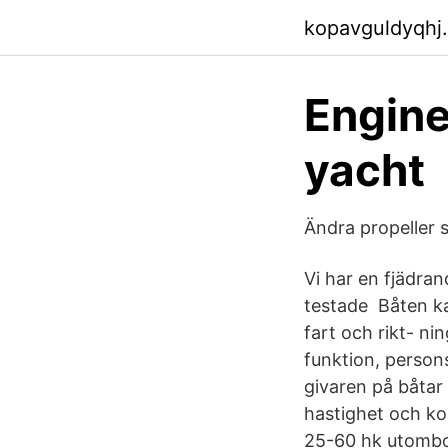
kopavguldyqhj
Engine
yacht
Ändra propeller 
Vi har en fjädran
testade Båten kan
fart och rikt- ni
funktion, person
givaren på båtar
hastighet och ko
25-60 hk utombord