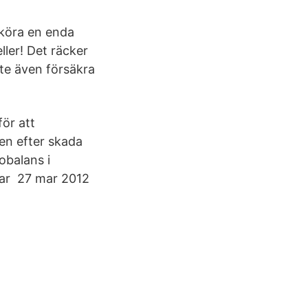
e köra en enda
ller! Det räcker
te även försäkra
för att
en efter skada
obalans i
har 27 mar 2012