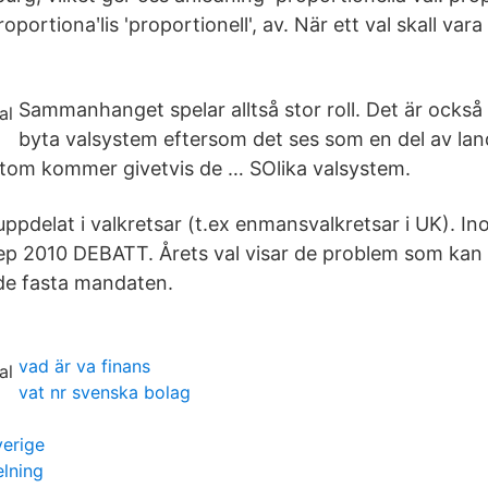
oportionaʹlis 'proportionell', av. När ett val skall vara
Sammanhanget spelar alltså stor roll. Det är också 
byta valsystem eftersom det ses som en del av land
utom kommer givetvis de … SOlika valsystem.
uppdelat i valkretsar (t.ex enmansvalkretsar i UK). In
ep 2010 DEBATT. Årets val visar de problem som ka
de fasta mandaten.
vad är va finans
vat nr svenska bolag
erige
lning