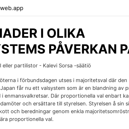
.web.app
NADER I OLIKA
STEMS PÅVERKAN P
eller partilistor - Kalevi Sorsa -säätiö
öterna i förbundsdagen utses i majoritetsval där den
s. Japan får nu ett valsystem som är en blandning av p
l i enmansvalkretsar. Där proportionella val enbart k
edamöter och ersättare till styrelsen. Styrelsen å sin si
skott och beredningar genom enkla majoritetsomröstn
ära proportionella val.