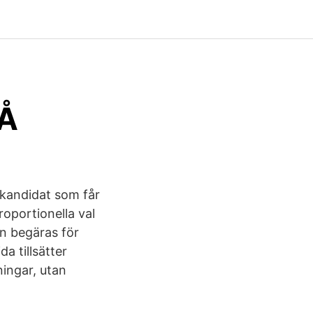
Å
 kandidat som får
roportionella val
an begäras för
da tillsätter
ingar, utan