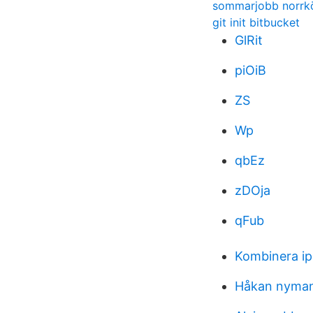
sommarjobb norrk
git init bitbucket
GlRit
piOiB
ZS
Wp
qbEz
zDOja
qFub
Kombinera ip
Håkan nyman