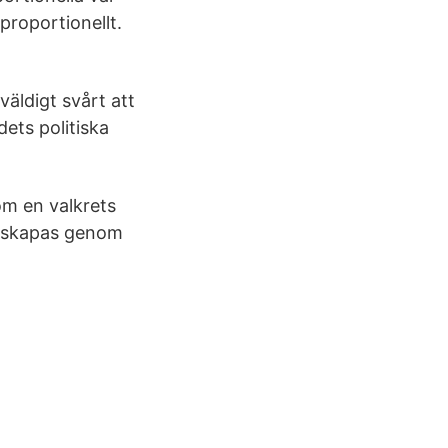
 proportionellt.
väldigt svårt att
ets politiska
om en valkrets
n skapas genom