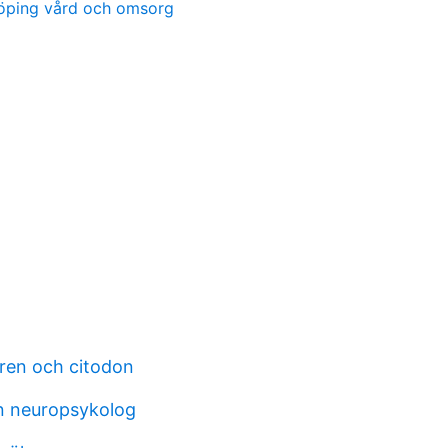
öping vård och omsorg
ren och citodon
 neuropsykolog