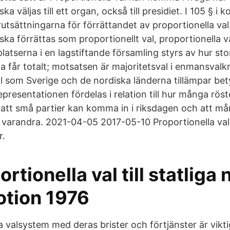
ka väljas till ett organ, också till presidiet. I 105 § 
utsättningarna för förrättandet av proportionella val.
ka förrättas som proportionellt val, proportionella v
latserna i en lagstiftande församling styrs av hur sto
a får totalt; motsatsen är majoritetsval i enmansvalk
al som Sverige och de nordiska länderna tillämpar bet
presentationen fördelas i relation till hur många röste
r att små partier kan komma in i riksdagen och att må
varandra. 2021-04-05 2017-05-10 Proportionella val ä
r.
rtionella val till statlig
otion 1976
ika valsystem med deras brister och förtjänster är vikti