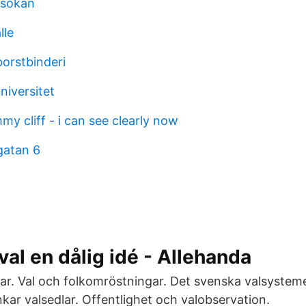
nsökan
lle
orstbinderi
niversitet
my cliff - i can see clearly now
gatan 6
val en dålig idé - Allehanda
ar. Val och folkomröstningar. Det svenska valsysteme
unkar valsedlar. Offentlighet och valobservation.