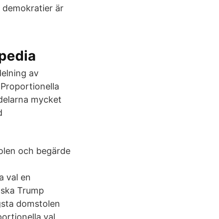
a demokratier är
ipedia
delning av
 Proportionella
delarna mycket
d
tolen och begärde
a val en
g ska Trump
ögsta domstolen
ortionella val