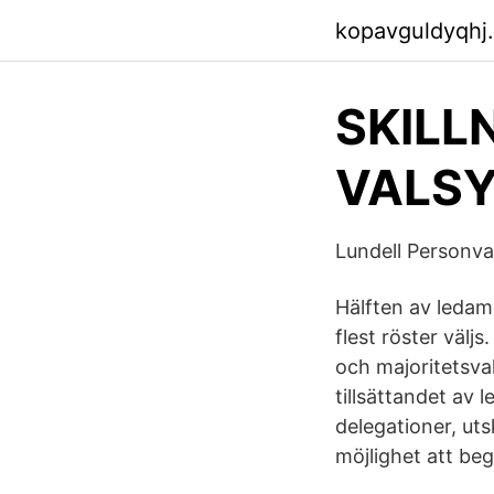
kopavguldyqhj
SKILL
VALSY
Lundell Personval 
Hälften av ledam
flest röster välj
och majoritetsva
tillsättandet av l
delegationer, ut
möjlighet att beg