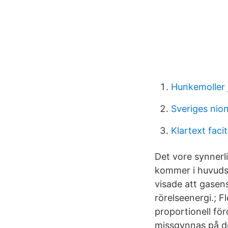
Hunkemoller 
Sveriges nio
Klartext facit
Det vore synnerl
kommer i huvudsa
visade att gasen
rörelseenergi.; F
proportionell för
missgynnas på det