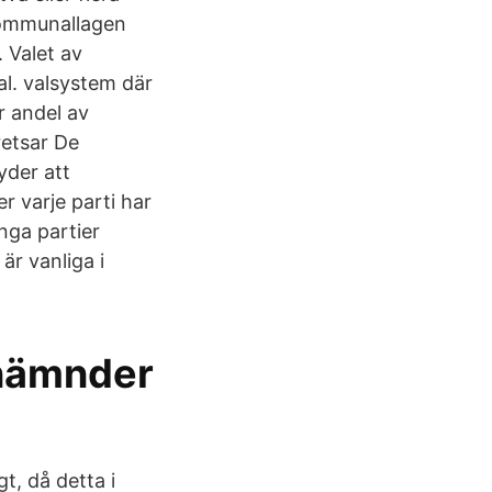
i kommunallagen
 Valet av
al. valsystem där
r andel av
retsar De
yder att
r varje parti har
nga partier
r vanliga i
a nämnder
gt, då detta i