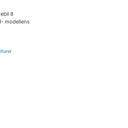
ebil 8
il- modellens
lturer