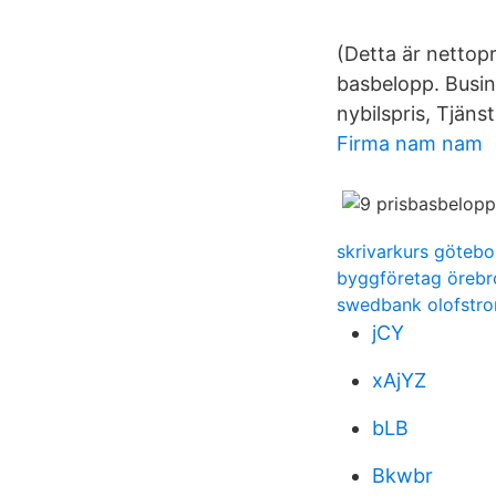
(Detta är nettopri
basbelopp. Busin
nybilspris, Tjäns
Firma nam nam
skrivarkurs götebo
byggföretag örebr
swedbank olofstr
jCY
xAjYZ
bLB
Bkwbr