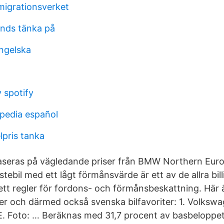
 migrationsverket
ands tänka på
ngelska
 spotify
pedia español
lpris tanka
aseras på vägledande priser från BMW Northern Euro
stebil med ett lågt förmånsvärde är ett av de allra bill
sett regler för fordons- och förmånsbeskattning. Här 
iter och därmed också svenska bilfavoriter: 1. Volksw
. Foto: … Beräknas med 31,7 procent av basbeloppet