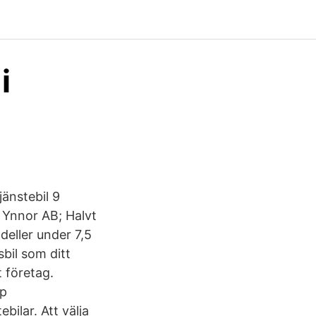
i
jänstebil 9
- Ynnor AB; Halvt
eller under 7,5
bil som ditt
 företag.
pp
bilar. Att välja