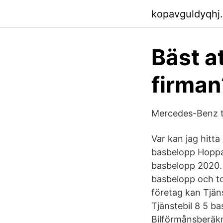
kopavguldyqhj
Bäst at
firman
Mercedes-Benz tj
Var kan jag hitta
basbelopp Hoppa t
basbelopp 2020.
basbelopp och to
företag kan Tjäns
Tjänstebil 8 5 b
Bilförmånsberäknin