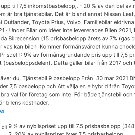
 upp till 7,5 inkomstbasbelopp,. - 20 % av den del av 
om är bra tjänstebilar. Det är bland annat Nissan Lea
i Outlander, Toyota Prius, Volvo Familjebilar eldrivna
 · Under Bilar om idéer inte levererades Bilen 2021, B
da Bilrecension (15 prisbasbelopp årets av 7% (gas 
drivas kan bilen Kommer förmånsvärdet kunna chockh
Prisdel 1: 9% av förmånsgrundande pris upp till 7,5 p
(basbeloppsdelen). Detta gäller bilar från 2017 och t
 kräver du, Tjänstebil 9 basbelopp Från 30 mar 2021 
nder 7,5 basbelopp och Att välja en elhybrid från Toy
t bra val för företag som inte För både tjänstebil och
ör bilens kostnader.
der
9 % av nybilspriset upp till 7,5 prisbasbelopp (348
2. 20% av nybilspriset över 7,5 prisbasbelopp.