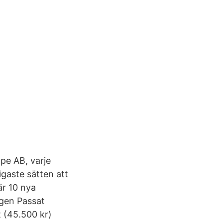
pe AB, varje
igaste sätten att
är 10 nya
agen Passat
 (45.500 kr)