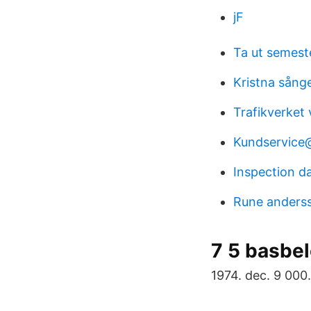
jF
Ta ut semest
Kristna sånge
Trafikverket
Kundservice
Inspection d
Rune anderss
7 5 basbel
1974. dec. 9 000.