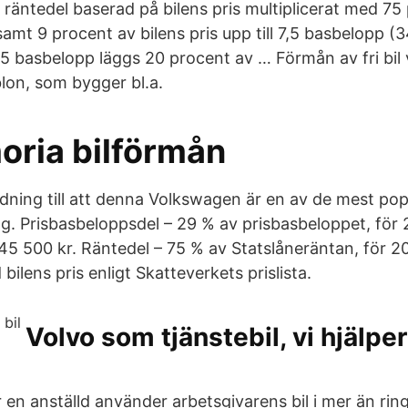
 räntedel baserad på bilens pris multiplicerat med 75
amt 9 procent av bilens pris upp till 7,5 basbelopp (3
,5 basbelopp läggs 20 procent av … Förmån av fri bil 
blon, som bygger bl.a.
ria bilförmån
edning till att denna Volkswagen är en av de mest pop
ag. Prisbasbeloppsdel – 29 % av prisbasbeloppet, för 
45 500 kr. Räntedel – 75 % av Statslåneräntan, för 2
bilens pris enligt Skatteverkets prislista.
Volvo som tjänstebil, vi hjälper
n anställd använder arbetsgivarens bil i mer än rin