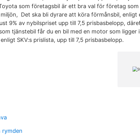
Toyota som företagsbil är ett bra val för företag som i
ljön, Det ska bli dyrare att köra förmånsbil, enligt e
st 9% av nybilspriset upp till 7,5 prisbasbelopp, där
som tjänstebil får du en bil med en motor som ligger 
enligt SKV:s prislista, upp till 7,5 prisbasbelopp.
ava
m rymden