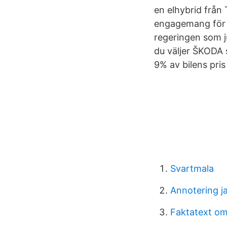
en elhybrid från 
engagemang för mi
regeringen som ju
du väljer ŠKODA 
9% av bilens pris 
Svartmala
Annotering j
Faktatext o