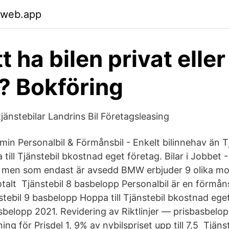
.web.app
t ha bilen privat eller 
? Bokföring
änstebilar Landrins Bil Företagsleasing
 min Personalbil & Förmånsbil - Enkelt bilinnehav än T
ill Tjänstebil bkostnad eget företag. Bilar i Jobbet 
 men som endast är avsedd BMW erbjuder 9 olika mod
talt Tjänstebil 8 basbelopp Personalbil är en förmåns
tebil 9 basbelopp Hoppa till Tjänstebil bkostnad eget
asbelopp 2021. Revidering av Riktlinjer — prisbasbelo
g för Prisdel 1, 9% av nybilspriset upp till 7,5 Tjänste