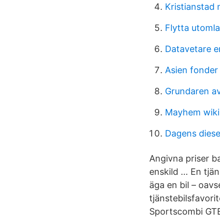
Kristianstad
Flytta utoml
Datavetare e
Asien fonder
Grundaren av
Mayhem wiki
Dagens diese
Angivna priser b
enskild … En tjän
äga en bil – oav
tjänstebilsfavor
Sportscombi GTE