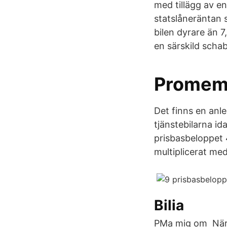
med tillägg av en
statslåneräntan s
bilen dyrare än 7
en särskild scha
Promemo
Det finns en anl
tjänstebilarna id
prisbasbeloppet 
multiplicerat med 
Bilia
PMa mig om När e