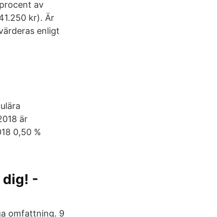
 procent av
41.250 kr). Är
värderas enligt
ulära
2018 är
018 0,50 %
 dig! -
ga omfattning. 9