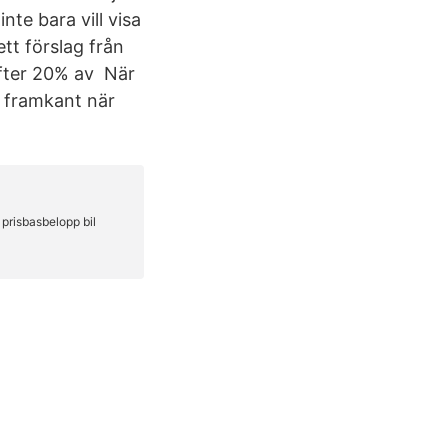
nte bara vill visa
tt förslag från
efter 20% av När
i framkant när