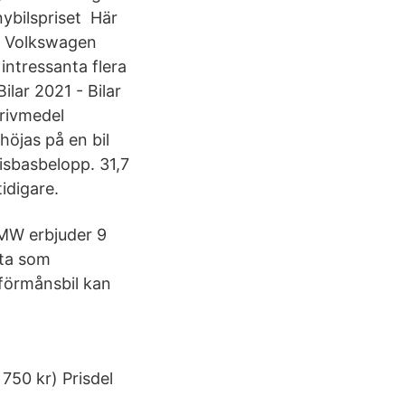
nybilspriset Här
f, Volkswagen
 intressanta flera
ilar 2021 - Bilar
drivmedel
öjas på en bil
risbasbelopp. 31,7
idigare.
BMW erbjuder 9
ota som
 förmånsbil kan
 750 kr) Prisdel