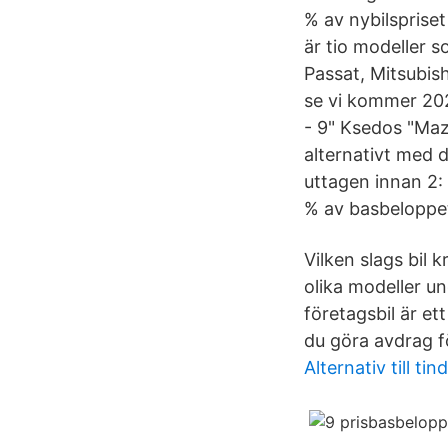
% av nybilspriset
är tio modeller s
Passat, Mitsubish
se vi kommer 2021
- 9" Ksedos "Maz
alternativt med 
uttagen innan 2: 
% av basbeloppet 
Vilken slags bil
olika modeller u
företagsbil är et
du göra avdrag f
Alternativ till tin